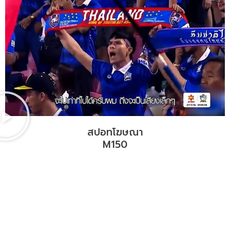
สปอทโฆษณา
M150