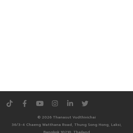
© 2026 Thanasut Vudthivichai
36/3-4 Chaeng Watthana Road, Thung Song Hong, Laksi,
Bangkok 10210, Thailand