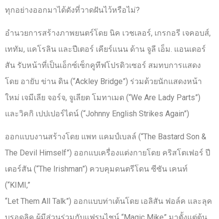
ทุกอย่างออกมาได้ดังที่วาดฝันไว้หรือไม่?
อำนวยการสร้างภาพยนตร์โดย นิค เวชเลอร์, เกรกอรี เจคอบส์,
เททัม, แคโรลิน และปีเตอร์ เคียร์แนน ด้าน จูลี เอ็ม. แอนเดอร์
สัน รับหน้าที่เป็นเอ็กซ์เซ็กคูทีฟโปรดิวเซอร์ สมทบการแสดง
โดย อายับ ข่าน ดิน (“Ackley Bridge”) ร่วมด้วยนักแสดงหน้า
ใหม่ เจมีเลีย จอร์จ, จูเลียต โมทาเมด (“We Are Lady Parts”)
และวิคกิ เปปเปอร์ไดน์ (“Johnny English Strikes Again”)
ออกแบบงานสร้างโดย แพท แคมป์เบลล์ (“The Bastard Son &
The Devil Himself”) ออกแบเครื่องแต่งกายโดย คริสโตเฟอร์ ปี
เตอร์สัน (“The Irishman”) ควบคุมดนตรีโดน ซีซัน เคนท์
(“KIMI,”
“Let Them All Talk”) ออกแบบท่าเต้นโดย เอลิสัน ฟอล์ค และลุค
บรอดลิค ผู้มีส่วนร่วมกับแฟรนไชน์ “Magic Mike” มาตั้งแต่ต้น