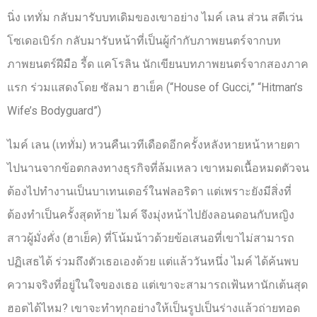
นิ่ง เททั่ม กลับมารับบทเดิมของเขาอย่าง ไมค์ เลน ส่วน สตีเว่น
โซเดอเบิร์ก กลับมารับหน้าที่เป็นผู้กำกับภาพยนตร์จากบท
ภาพยนตร์ฝีมือ รี้ด แคโรลิน นักเขียนบทภาพยนตร์จากสองภาค
แรก ร่วมแสดงโดย ซัลมา ฮาเย็ค (“House of Gucci,” “Hitman’s
Wife’s Bodyguard”)
ไมค์ เลน (เททั่ม) หวนคืนเวทีเดือดอีกครั้งหลังหายหน้าหายตา
ไปนานจากข้อตกลงทางธุรกิจที่ล้มเหลว เขาหมดเนื้อหมดตัวจน
ต้องไปทำงานเป็นบาเทนเดอร์ในฟลอริดา แต่เพราะยังมีสิ่งที่
ต้องทำเป็นครั้งสุดท้าย ไมค์ จึงมุ่งหน้าไปยังลอนดอนกับหญิง
สาวผู้มั่งคั่ง (ฮาเย็ค) ที่โน้มน้าวด้วยข้อเสนอที่เขาไม่สามารถ
ปฏิเสธได้ ร่วมถึงตัวเธอเองด้วย แต่แล้ววันหนึ่ง ไมค์ ได้ค้นพบ
ความจริงที่อยู่ในใจของเธอ แต่เขาจะสามารถเฟ้นหานักเต้นสุด
ฮอตได้ไหม? เขาจะทำทุกอย่างให้เป็นรูปเป็นร่างแล้วถ่ายทอด