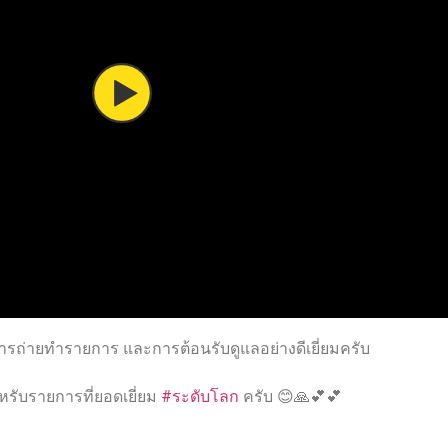
รถ่ายทำรายการ และการต้อนรับดูแลอย่างดีเยี่ยมครับ
รับรายการที่ยอดเยี่ยม
#
ระดับโลก
ครับ
😊
🙏
💕
💕