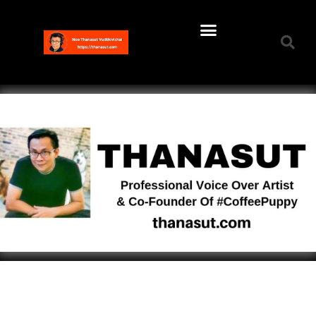
My Thai Voice Over Samples