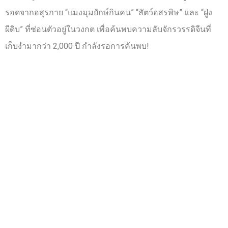
รอดจากอสุรกาย “แมงมุมยักษ์กินคน” “สัตว์อสรพิษ” และ “ฝูง
ผีดิบ” ที่ซ่อนตัวอยู่ในวงกต เพื่อค้นพบความลับจักรวรรดิจีนที่
เก็บงำมากว่า 2,000 ปี กำลังรอการค้นพบ!