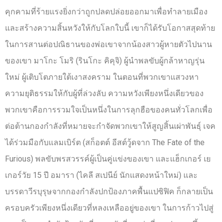
คุกคามที่ร้ายแรงยิ่งกว่าถูกปลดปล่อยออกมาเพื่อทำลายเมือง
และสร้างความสิ้นหวังให้กับโลกใบนี้ เขาก็ได้รับโอกาสสุดท้าย
ในการสานต่อปณิธานของพ่อเขาจากน้องสาวผู้หายตัวไปนาน
ของเขา มาโกะ โมริ (รินโกะ คิคุจิ) ผู้นำพลขับผู้กล้าหาญรุ่น
ใหม่ ผู้เติบโตภายใต้เงาสงคราม ในตอนที่พวกเขาแสวงหา
ความยุติธรรมให้กับผู้ที่ล่วงลับ ความหวังเพียงหนึ่งเดียวของ
พวกเขาคือการรวมใจเป็นหนึ่งในการลุกฮือของคนทั่วโลกเพื่อ
ต่อต้านกองกำลังที่หมายจะกำจัดพวกเขาให้สูญสิ้นเผ่าพันธุ์ เจค
ได้ร่วมมือกับแลมเบิร์ต (สก็อตต์ อีสต์วู้ดจาก The Fate of the
Furious) พลขับพรสวรรค์ผู้เป็นคู่แข่งของเขา และแฮ็กเกอร์ เย
เกอร์วัย 15 ปี อมารา (ไคลี สเปนีย์ นักแสดงหน้าใหม่) และ
บรรดาวีรบุรุษจากกองกำลังปกป้องภาคพื้นแปซิฟิค ก็กลายเป็น
ครอบครัวเพียงหนึ่งเดียวที่หลงเหลืออยู่ของเขา ในการก้าวไปสู่