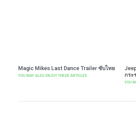
Magic Mikes Last Dance Trailer ซับไทย
Jeep
กระช
YOU MAY ALSO ENJOY THESE ARTICLES
YOU M