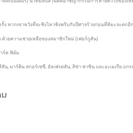
 (ฟาสส์เบนเดอร์) นำทีมสืบสวนคดีอาชญากรรมการหายตัวไปของเหย
รั้ง หากเขาหวังที่จะชิงไหวชิงพริบกับปีศาจร้ายก่อนที่หิมะจะตกอีก
หด ด้วยความช่วยเหลือของสมาชิกใหม่ (เฟอร์กูสัน)
าร์ค ฟิล์ม
, มาร์ติน สกอร์เซซี, อัลเฟรดสัน, ลิซ่า ชาซิน และอะเมเรีย แกร
คม