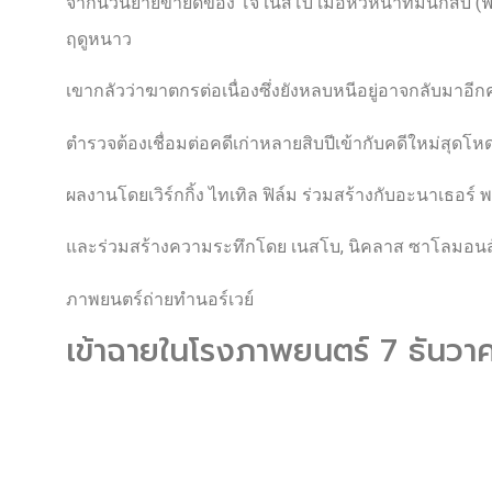
จากนวนิยายขายดีของ โจ เนสโบ เมื่อหัวหน้าทีมนักสืบ
ฤดูหนาว
เขากลัวว่าฆาตกรต่อเนื่องซึ่งยังหลบหนีอยู่อาจกลับมาอีกค
ตำรวจต้องเชื่อมต่อคดีเก่าหลายสิบปีเข้ากับคดีใหม่สุดโ
ผลงานโดยเวิร์กกิ้ง ไทเทิล ฟิล์ม ร่วมสร้างกับอะนาเธอร์ พ
และร่วมสร้างความระทึกโดย เนสโบ, นิคลาส ซาโลมอนส์สัน
ภาพยนตร์ถ่ายทำนอร์เวย์
เข้าฉายในโรงภาพยนตร์ 7 ธันวา