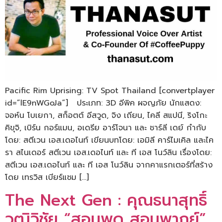
Pacific Rim Uprising: TV Spot Thailand [convertplayer
id=”lE9nWGoJa”] ประเภท: 3D อีพิค ผจญภัย นักแสดง:
จอห์น โบเยกา, สก็อตต์ อีสวูด, จิง เถียน, ไคลี สแปนี, ริงโกะ
คิขุจิ, เบิร์น กอร์แมน, อเดรีย อาร์โจนา และ ชาร์ลี เดย์ กำกับ
โดย: สตีเวน เอส.เดอไนท์ เขียนบทโดย: เอมิลี คาร์ไมเคิล และไค
รา สไนเดอร์ สตีเวน เอส.เดอไนท์ และ ที เอส โนว์ลิน เรื่องโดย:
สตีเวน เอส.เดอไนท์ และ ที เอส โนว์ลิน จากคาแรกเตอร์ที่สร้าง
โดย เทรวิส เบียร์แชม […]
The Next Gen : คุณธนาสุทธิ์
วุฒิวิชัย “สอนพูด สอนพากย์”